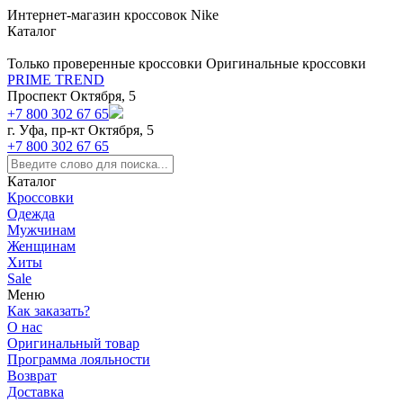
https://m9.by/elektronika/kompuytery/komplektuysie-dly-pk/
https://m9.by/elektronika/kompuytery/komplektuysie-dly-pk/
комплектующие для пк цены
Комплектующие для компьютера
Интернет-магазин кроссовок Nike
Каталог
Только проверенные кроссовки
Оригинальные кроссовки
PRIME TREND
Проспект Октября, 5
+7 800 302 67 65
г. Уфа, пр-кт Октября, 5
+7 800 302 67 65
Каталог
Кроссовки
Одежда
Мужчинам
Женщинам
Хиты
Sale
Меню
Как заказать?
О нас
Оригинальный товар
Программа лояльности
Возврат
Доставка