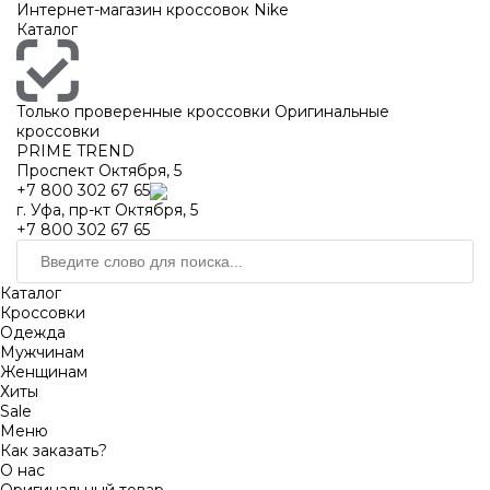
https://m9.by/elektronika/kompuytery/komplektuysie-dly-pk/
https://m9.by/elektronika/kompuytery/komplektuysie-dly-pk/
комплектующие для пк цены
Комплектующие для компьютера
Интернет-магазин кроссовок Nike
Каталог
Только проверенные кроссовки
Оригинальные
кроссовки
PRIME TREND
Проспект Октября, 5
+7 800 302 67 65
г. Уфа, пр-кт Октября, 5
+7 800 302 67 65
Каталог
Кроссовки
Одежда
Мужчинам
Женщинам
Хиты
Sale
Меню
Как заказать?
О нас