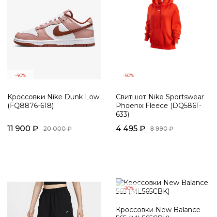
-40%
-50%
Кроссовки Nike Dunk Low
Свитшот Nike Sportswear
(FQ8876-618)
Phoenix Fleece (DQ5861-
633)
11 900 ₽
4 495 ₽
20 000 ₽
8 990 ₽
-30%
Кроссовки New Balance