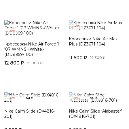
-40%
-30%
Кроссовки Nike Air Max
Кроссовки Nike Air Force 1
Plus (DZ3671-104)
'07 WMNS «White»
(DD8959-100)
11 600 ₽
19 300 ₽
12 800 ₽
19 000 ₽
-50%
SALE
-50%
SALE
Nike Calm Slide (DX4816-
Nike Calm Slide ‘Alabaster’
201)
(DX4816-701)