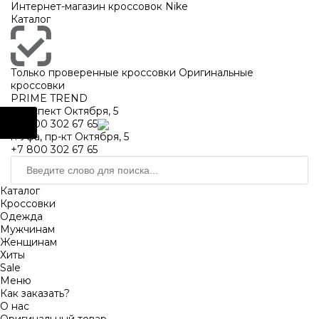
https://m9.by/elektronika/kompuytery/komplektuysie-dly-pk/
https://m9.by/elektronika/kompuytery/komplektuysie-dly-pk/
комплектующие для пк цены
Комплектующие для компьютера
Интернет-магазин кроссовок Nike
Каталог
Только проверенные кроссовки
Оригинальные
кроссовки
PRIME TREND
Проспект Октября, 5
+7 800 302 67 65
г. Уфа, пр-кт Октября, 5
+7 800 302 67 65
Каталог
Кроссовки
Одежда
Мужчинам
Женщинам
Хиты
Sale
Меню
Как заказать?
О нас