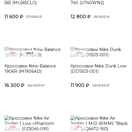
565 (ML565CLG)
740 (U740WN2)
11 600 ₽
12 800 ₽
17 000 ₽
19 000 ₽
-30%
SALE
-40%
Кроссовки New Balance
Кроссовки Nike Dunk Low
1906R (M1906AD)
(DD1503-001)
16 300 ₽
11 900 ₽
24 000 ₽
20 000 ₽
-50%
-30%