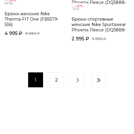
-50%
-50%
Брюки женские Nike
Therma-FIT One (FB5579-
Брюки спортивные
536)
женские Nike Sportswear
Phoenix Fleece (DQ5888-
4 995 ₽
9 990 ₽
133)
2 995 ₽
5 990 ₽
1
2