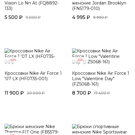
Vision Lo Nn At (FQ8892-
женские Jordan Brooklyn
133)
(FN5179-010)
5 500 ₽
4 995 ₽
11 000 ₽
9 990 ₽
-40%
-50%
Кроссовки Nike Air Force 1
Кроссовки Nike Air Force 1
'07 LX (HF0735-001)
Low "Valentine Day"
(FZ5068-161)
11 900 ₽
8 700 ₽
20 000 ₽
17 400 ₽