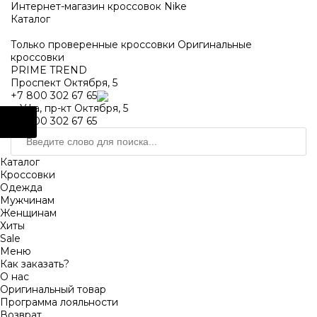
https://m9.by/elektronika/kompuytery/komplektuysie-dly-pk/
https://m9.by/elektronika/kompuytery/komplektuysie-dly-pk/
комплектующие для пк цены
Комплектующие для компьютера
Интернет-магазин кроссовок Nike
Каталог
Только проверенные кроссовки
Оригинальные
кроссовки
PRIME TREND
Проспект Октября, 5
+7 800 302 67 65
г. Уфа, пр-кт Октября, 5
+7 800 302 67 65
Каталог
Кроссовки
Одежда
Мужчинам
Женщинам
Хиты
Sale
Меню
Как заказать?
О нас
Оригинальный товар
Программа лояльности
Возврат