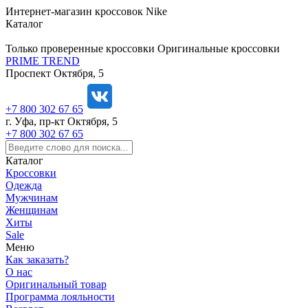
https://m9.by/elektronika/kompuytery/komplektuysie-dly-pk/
https://m9.by/elektronika/kompuytery/komplektuysie-dly-pk/
комплектующие для пк цены
Комплектующие для компьютера
Интернет-магазин кроссовок Nike
Каталог
Только проверенные кроссовки
Оригинальные кроссовки
PRIME TREND
Проспект Октября, 5
+7 800 302 67 65
г. Уфа, пр-кт Октября, 5
+7 800 302 67 65
Каталог
Кроссовки
Одежда
Мужчинам
Женщинам
Хиты
Sale
Меню
Как заказать?
О нас
Оригинальный товар
Программа лояльности