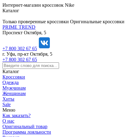
https://m9.by/elektronika/kompuytery/komplektuysie-dly-pk/
https://m9.by/elektronika/kompuytery/komplektuysie-dly-pk/
комплектующие для пк цены
Комплектующие для компьютера
Интернет-магазин кроссовок Nike
Каталог
Только проверенные кроссовки
Оригинальные кроссовки
PRIME TREND
Проспект Октября, 5
+7 800 302 67 65
г. Уфа, пр-кт Октября, 5
+7 800 302 67 65
Каталог
Кроссовки
Одежда
Мужчинам
Женщинам
Хиты
Sale
Меню
Как заказать?
О нас
Оригинальный товар
Программа лояльности