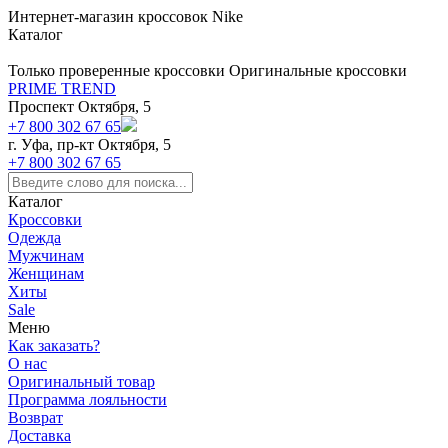
https://m9.by/elektronika/kompuytery/komplektuysie-dly-pk/
https://m9.by/elektronika/kompuytery/komplektuysie-dly-pk/
комплектующие для пк цены
Комплектующие для компьютера
Интернет-магазин кроссовок Nike
Каталог
Только проверенные кроссовки
Оригинальные кроссовки
PRIME TREND
Проспект Октября, 5
+7 800 302 67 65
г. Уфа, пр-кт Октября, 5
+7 800 302 67 65
Каталог
Кроссовки
Одежда
Мужчинам
Женщинам
Хиты
Sale
Меню
Как заказать?
О нас
Оригинальный товар
Программа лояльности
Возврат
Доставка